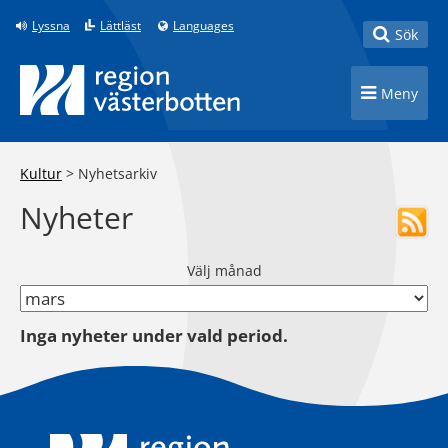
Till innehåll på sidan
Lyssna
Lättläst
Languages
Toggle
Sök
Toggle n
Meny
Kultur
>
Nyhetsarkiv
Nyheter
Välj månad
Inga nyheter under vald period.