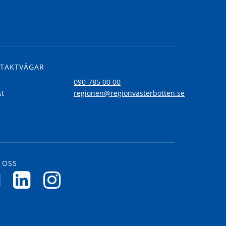
TAKTVÄGAR
l
090-785 00 00
st
regionen@regionvasterbotten.se
 OSS