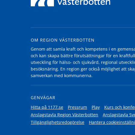
OM REGION VÄSTERBOTTEN
Genom att samla kraft och kompetens i en gemensam
och kan skapa bättre förutsättningar för en kraftfull
utveckling för hälso- och sjukvård, regional utvecklin
besöksnäring. En region ger också möjlighet att ska
samverkan med kommunerna.
GENVÄGAR
Hitta på 1177.se
Pressrum
Play
Kurs och konfe
Anslagstavla Region Västerbotten
Anslagstavla Sv
Tillgänglighetsredogörelse
Hantera cookieinställn