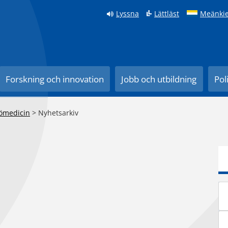
Lyssna
Lättläst
Meänkie
Forskning och innovation
Jobb och utbildning
Pol
jömedicin
>
Nyhetsarkiv