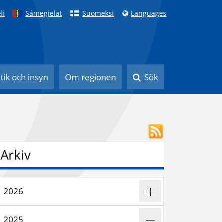
li
Sámegielat
Suomeksi
Languages
itik och insyn
Om regionen
Sök
Arkiv
2026
2025