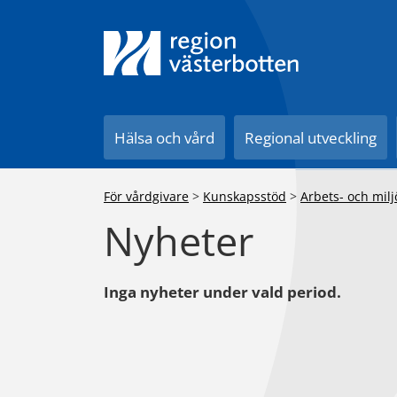
Till innehåll på sidan
Hälsa och vård
Regional utveckling
För vårdgivare
>
Kunskapsstöd
>
Arbets- och mil
Nyheter
Inga nyheter under vald period.