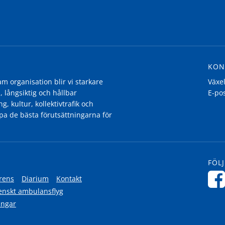
KON
 organisation blir vi starkare
Växe
, långsiktig och hållbar
E-po
g, kultur, kollektivtrafik och
pa de bästa förutsättningarna för
FÖLJ
rens
Diarium
Kontakt
enskt ambulansflyg
ingar