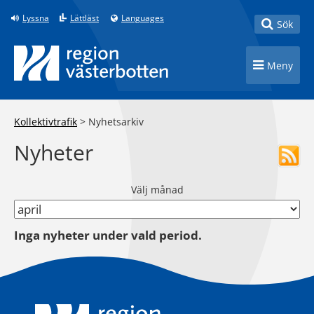
Till innehåll på sidan
Lyssna
Lättläst
Languages
Toggle
Sök
Toggle n
Meny
Kollektivtrafik
>
Nyhetsarkiv
Nyheter
Välj månad
Inga nyheter under vald period.