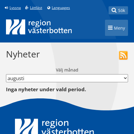
Till innehåll på sidan
Lyssna
Lättläst
Languages
Toggle
Sök
Toggle n
Meny
Nyheter
Välj månad
Inga nyheter under vald period.