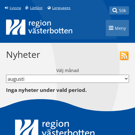
Till innehåll på sidan
Lyssna
Lättläst
Languages
Toggle
Sök
Toggle n
Meny
Nyheter
Välj månad
Inga nyheter under vald period.