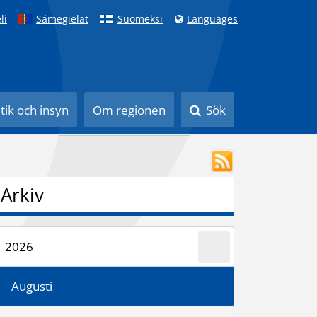
li
Sámegielat
Suomeksi
Languages
itik och insyn
Om regionen
Sök
Arkiv
2026
Augusti