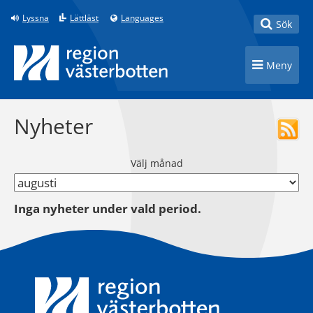
Till innehåll på sidan
Lyssna
Lättläst
Languages
Toggle
Sök
Toggle n
Meny
Nyheter
Välj månad
Inga nyheter under vald period.