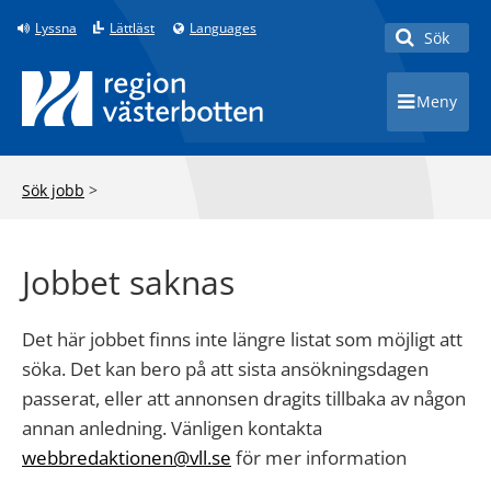
Lyssna
Lättläst
Languages
Sök
Toggle 
Meny
Toggle 
Sök jobb
>
Jobbet saknas
Det här jobbet finns inte längre listat som möjligt att
söka. Det kan bero på att sista ansökningsdagen
passerat, eller att annonsen dragits tillbaka av någon
annan anledning. Vänligen kontakta
webbredaktionen@vll.se
för mer information