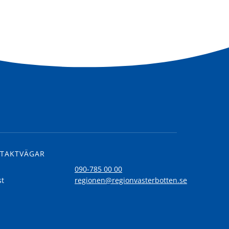
TAKTVÄGAR
l
090-785 00 00
st
regionen@regionvasterbotten.se