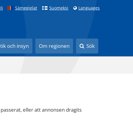
li
Sámegielat
Suomeksi
Languages
itik och insyn
Om regionen
Sök
 passerat, eller att annonsen dragits