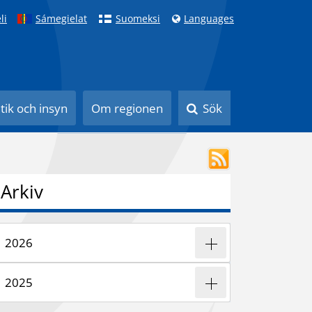
li
Sámegielat
Suomeksi
Languages
itik och insyn
Om regionen
Sök
Arkiv
2026
2025