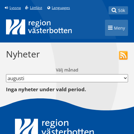
Till innehåll på sidan
Lyssna
Lättläst
Languages
Toggle
Sök
Toggle n
Meny
Nyheter
Välj månad
Inga nyheter under vald period.