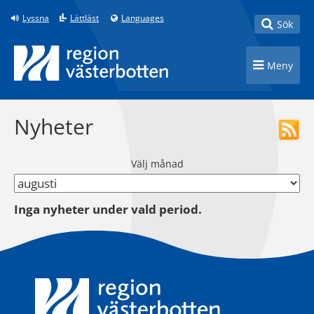
Till innehåll på sidan
Lyssna
Lättläst
Languages
Toggle
Sök
Toggle n
Meny
Nyheter
Välj månad
Inga nyheter under vald period.