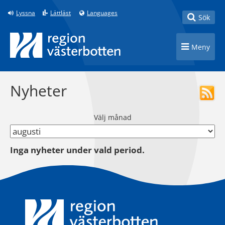
Till innehåll på sidan
Lyssna
Lättläst
Languages
Toggle
Sök
Toggle n
Meny
Nyheter
Välj månad
Inga nyheter under vald period.