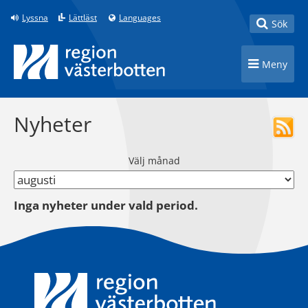
Till innehåll på sidan
Lyssna
Lättläst
Languages
Toggle
Sök
Toggle n
Meny
Nyheter
Välj månad
Inga nyheter under vald period.