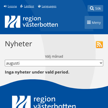
Till innehåll på sidan
Lyssna
Lättläst
Languages
Toggle
Sök
Toggle n
Meny
Nyheter
Välj månad
Inga nyheter under vald period.