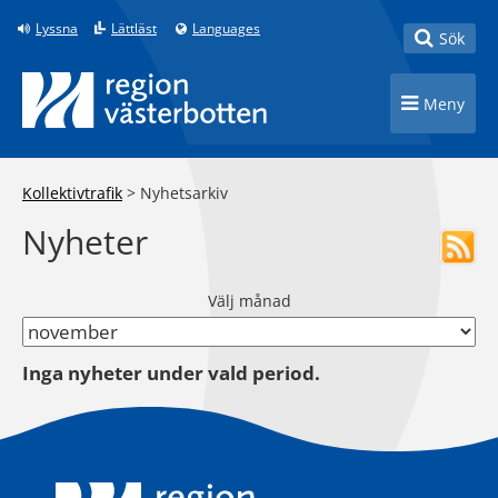
Till innehåll på sidan
Lyssna
Lättläst
Languages
Toggle
Sök
Toggle n
Meny
Kollektivtrafik
>
Nyhetsarkiv
Nyheter
Välj månad
Inga nyheter under vald period.