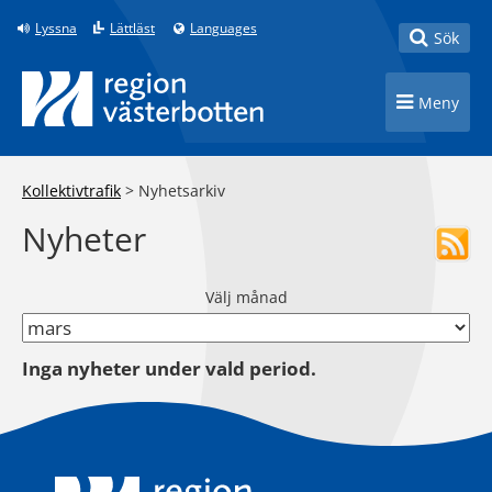
Till innehåll på sidan
Lyssna
Lättläst
Languages
Toggle
Sök
Toggle n
Meny
Kollektivtrafik
>
Nyhetsarkiv
Nyheter
Välj månad
Inga nyheter under vald period.