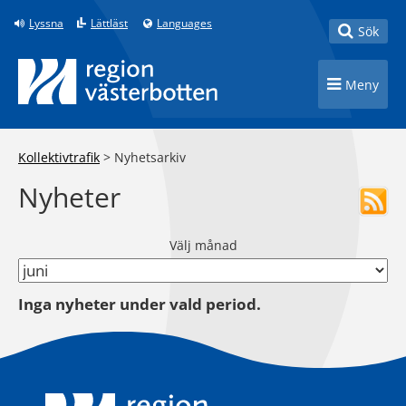
Till innehåll på sidan
Lyssna
Lättläst
Languages
Toggle
Sök
Toggle n
Meny
Kollektivtrafik
>
Nyhetsarkiv
Nyheter
Välj månad
Inga nyheter under vald period.