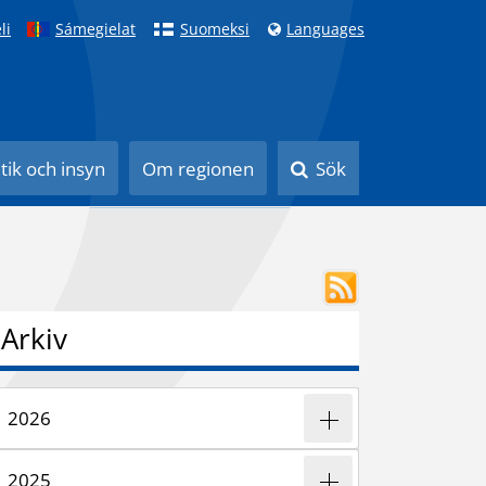
li
Sámegielat
Suomeksi
Languages
itik och insyn
Om regionen
Sök
Arkiv
2026
2025