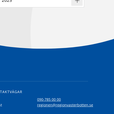
2025
TAKTVÄGAR
l
090-785 00 00
st
regionen@regionvasterbotten.se