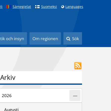
li
Sámegielat
Suomeksi
Languages
itik och insyn
Om regionen
Sök
Arkiv
2026
Augusti