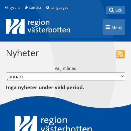
Till innehåll på sidan
Lyssna
Lättläst
Languages
Toggle
Sök
Toggle n
Meny
Nyheter
Välj månad
Inga nyheter under vald period.