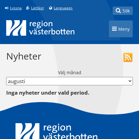
Till innehåll på sidan
Lyssna
Lättläst
Languages
Toggle
Sök
Toggle n
Meny
Nyheter
Välj månad
Inga nyheter under vald period.