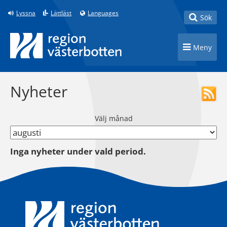
Till innehåll på sidan
Lyssna
Lättläst
Languages
Toggle
Sök
Toggle n
Meny
Nyheter
Välj månad
Inga nyheter under vald period.