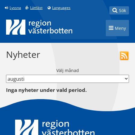
Till innehåll på sidan
Lyssna
Lättläst
Languages
Toggle
Sök
Toggle n
Meny
Nyheter
Välj månad
Inga nyheter under vald period.