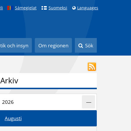
li
Sámegielat
Suomeksi
Languages
itik och insyn
Om regionen
Sök
Arkiv
2026
Augusti