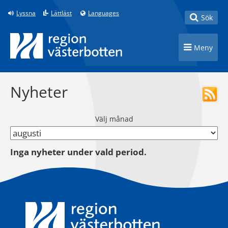
Till innehåll på sidan
Lyssna
Lättläst
Languages
Toggle
Sök
Toggle n
Meny
Nyheter
Välj månad
Inga nyheter under vald period.