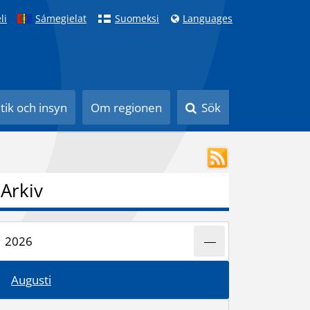
li
Sámegielat
Suomeksi
Languages
itik och insyn
Om regionen
Sök
Arkiv
2026
Augusti