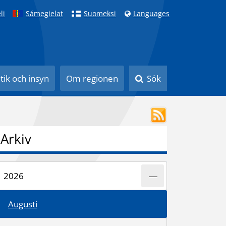
li
Sámegielat
Suomeksi
Languages
itik och insyn
Om regionen
Sök
Arkiv
2026
Augusti