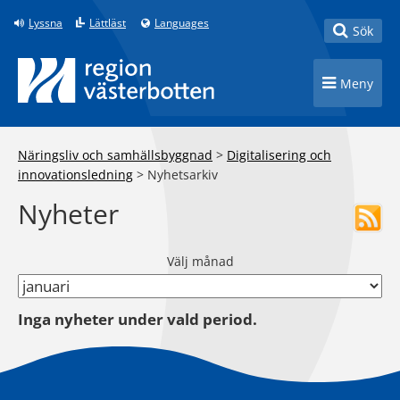
Till innehåll på sidan
Lyssna
Lättläst
Languages
Toggle
Sök
Toggle n
Meny
Näringsliv och samhällsbyggnad
>
Digitalisering och
innovationsledning
>
Nyhetsarkiv
Nyheter
Välj månad
Inga nyheter under vald period.