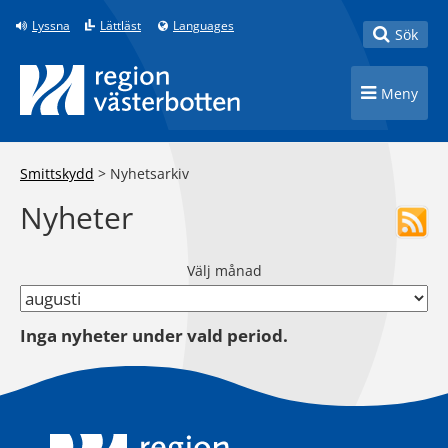
Till innehåll på sidan
Lyssna
Lättläst
Languages
Toggle
Sök
Toggle n
Meny
Smittskydd
>
Nyhetsarkiv
Nyheter
Välj månad
Inga nyheter under vald period.