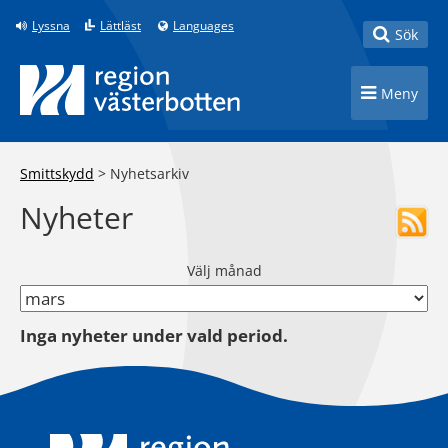
Till innehåll på sidan
Lyssna
Lättläst
Languages
Toggle
Sök
Toggle n
Meny
Smittskydd
>
Nyhetsarkiv
Nyheter
Välj månad
Inga nyheter under vald period.