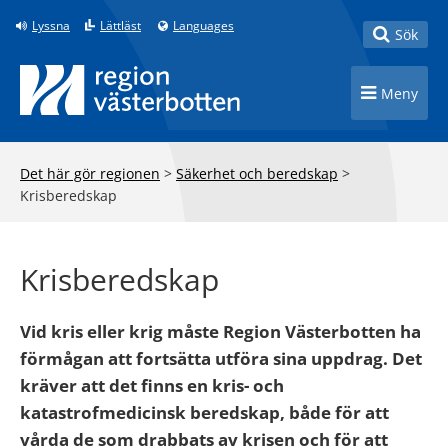
Till innehåll på sidan
Lyssna
Lättläst
Languages
Toggle
Sök
Toggle n
Meny
Det här gör regionen
>
Säkerhet och beredskap
>
Krisberedskap
Krisberedskap
Vid kris eller krig måste Region Västerbotten ha
förmågan att fortsätta utföra sina uppdrag. Det
kräver att det finns en kris- och
katastrofmedicinsk beredskap, både för att
vårda de som drabbats av krisen och för att