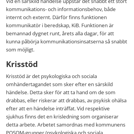
Vid
en särskild händelse uppstår det snabbt ett stort
kommunikations- och informationsbehov
,
både
internt och externt. Därför finns funktionen
kommunikatör i beredskap,
KiB
.
Funktionen är
bemannad
dygnet runt
,
årets alla dagar
, för att
kunna
påbörja kommunikation
sinsatserna
så snabbt
som möjligt.
Krisstöd
Krisstöd är det psykologiska och sociala
omhändertagandet som sker efter en särskild
händelse. Detta sker för att ta hand om de som
drabbas, eller riskerar att drabbas, av psykisk ohälsa
efter att en händelse inträffat. Vid respektive
sjukhus finns det en krisledning som organiserar
detta arbete. Arbetet samordnas med kommunens
POSOM-grupper (psykologiska och sociala