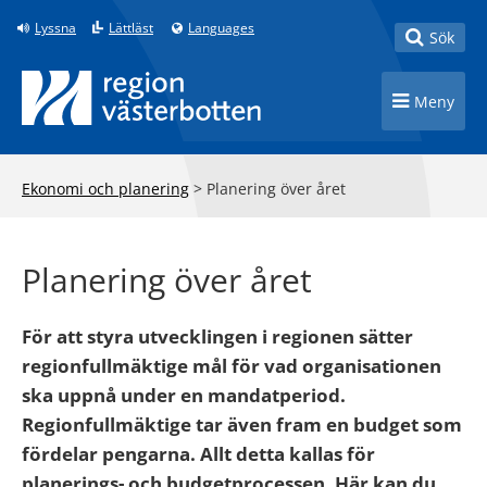
Till innehåll på sidan
Lyssna
Lättläst
Languages
Toggle
Sök
Toggle n
Meny
Ekonomi och planering
>
Planering över året
Planering över året
För att styra utvecklingen i regionen sätter
regionfullmäktige mål för vad organisationen
ska uppnå under en mandatperiod.
Regionfullmäktige tar även fram en budget som
fördelar pengarna. Allt detta kallas för
planerings- och budgetprocessen. Här kan du