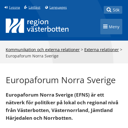
Till innehåll på sidan
Lyssna
Lättläst
Languages
Toggle
Sök
Toggle n
Meny
Kommunikation och externa relationer
>
Externa relationer
>
Europaforum Norra Sverige
Europaforum Norra Sverige
Europaforum Norra Sverige (EFNS) är ett
nätverk för politiker på lokal och regional nivå
från Västerbotten, Västernorrland, Jämtland
Härjedalen och Norrbotten.