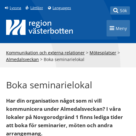
Till innehåll på sidan
Lyssna
Lättläst
Languages
Toggle
Sök
Toggle n
Meny
Kommunikation och externa relationer
>
Mötesplatser
>
Almedalsveckan
>
Boka seminarielokal
Boka seminarielokal
Har din organisation något som ni vill
kommunicera under Almedalsveckan? I våra
lokaler på Novgorodgränd 1 finns lediga tider
att boka för seminarier, möten och andra
arrangemang.