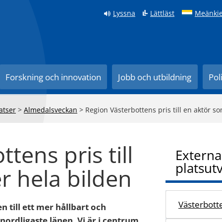
Lyssna
Lättläst
Meänkie
Forskning och innovation
Jobb och utbildning
Pol
atser
>
Almedalsveckan
>
Region Västerbottens pris till en aktör s
tens pris till
Externa
platsut
r hela bilden
Västerbotte
 till ett mer hållbart och
nordligaste länen. Vi är i centrum