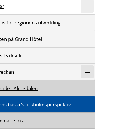
er
ns för regionens utveckling
ten på Grand Hôtel
s Lycksele
veckan
ende i Almedalen
ns bästa Stockholmsperspektiv
inarielokal