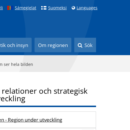
li
Sámegielat
Suomeksi
Languages
itik och insyn
Om regionen
Sök
om ser hela bilden
 relationer och strategisk
veckling
n - Region under utveckling