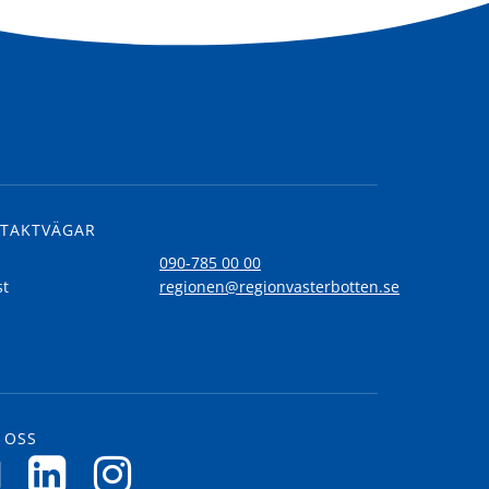
TAKTVÄGAR
l
090-785 00 00
st
regionen@regionvasterbotten.se
 OSS