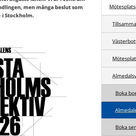
Mötesplats
andlingen, men många beslut som
– i Stockholm.
Tillsamma
Västerbot
Mötesplat
Almedals
Boka bo
Almedale
Boka sem