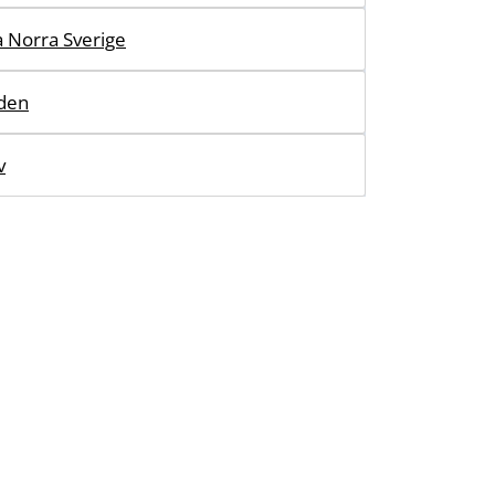
a Norra Sverige
den
v