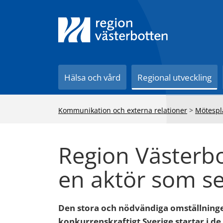
Till innehåll på sidan
Hälsa och vård
Regional utveckling
Kommunikation och externa relationer
>
Mötespl
Region Västerbot
en aktör som se
Den stora och nödvändiga omställningen
konkurrenskraftigt Sverige startar i de 