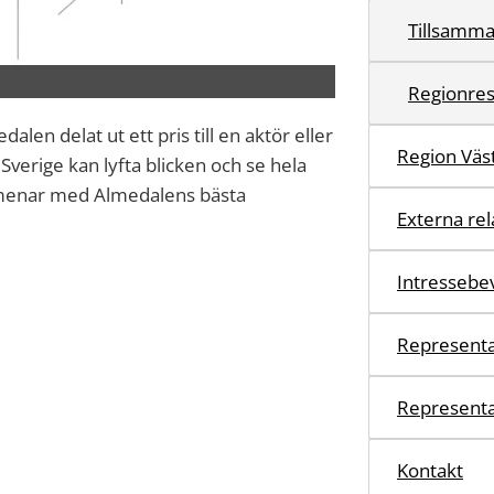
Tillsamma
Regionre
len delat ut ett pris till en aktör eller
Region Väst
Sverige kan lyfta blicken och se hela
i menar med Almedalens bästa
Externa rel
Intressebe
Representa
Representat
Kontakt