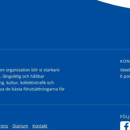
KON
 organisation blir vi starkare
Växe
, långsiktig och hållbar
E-po
g, kultur, kollektivtrafik och
pa de bästa förutsättningarna för
FÖLJ
rens
Diarium
Kontakt