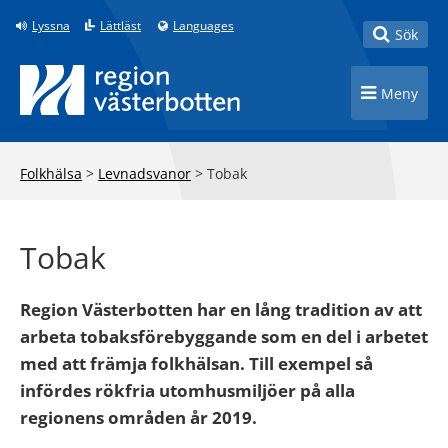
Till innehåll på sidan
Lyssna
Lättläst
Languages
Toggle
Sök
Toggle n
Meny
Folkhälsa
>
Levnadsvanor
>
Tobak
Tobak
Region Västerbotten har en lång tradition av att
arbeta tobaksförebyggande som en del i arbetet
med att främja folkhälsan. Till exempel så
infördes rökfria utomhusmiljöer på alla
regionens områden år 2019.