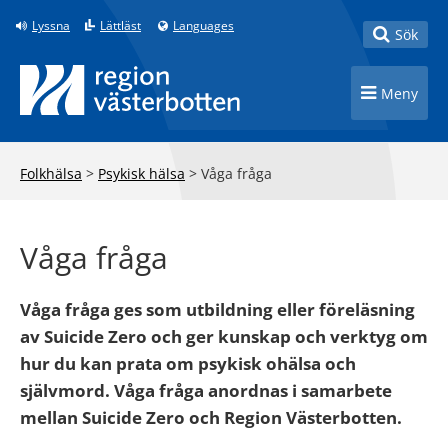
Till innehåll på sidan
Lyssna
Lättläst
Languages
Toggle
Sök
Toggle n
Meny
Folkhälsa
>
Psykisk hälsa
>
Våga fråga
Våga fråga
Våga fråga ges som utbildning eller föreläsning
av Suicide Zero och ger kunskap och verktyg om
hur du kan prata om psykisk ohälsa och
självmord. Våga fråga anordnas i samarbete
mellan Suicide Zero och Region Västerbotten.