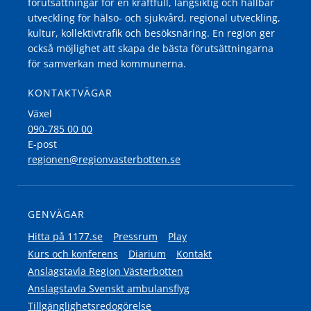
förutsättningar för en kraftfull, långsiktig och hållbar
utveckling för hälso- och sjukvård, regional utveckling,
kultur, kollektivtrafik och besöksnäring. En region ger
också möjlighet att skapa de bästa förutsättningarna
för samverkan med kommunerna.
KONTAKTVÄGAR
Växel
090-785 00 00
E-post
regionen@regionvasterbotten.se
GENVÄGAR
Hitta på 1177.se
Pressrum
Play
Kurs och konferens
Diarium
Kontakt
Anslagstavla Region Västerbotten
Anslagstavla Svenskt ambulansflyg
Tillgänglighetsredogörelse