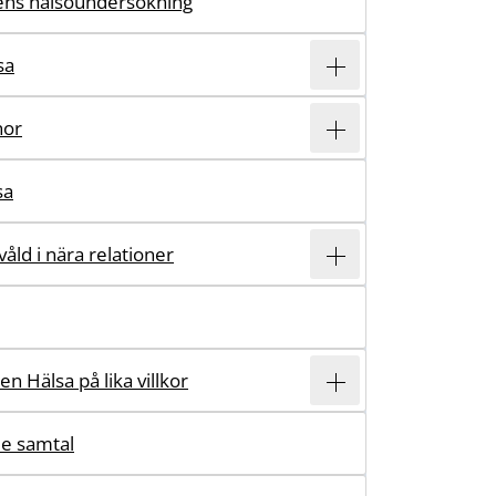
ens hälsoundersökning
sa
nor
sa
våld i nära relationer
n Hälsa på lika villkor
e samtal