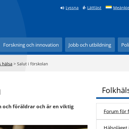
Lyssna
Lättläst
Meänkie
Forskning och innovation
Jobb och utbildning
Pol
s hälsa
>
Salut i förskolan
n
Folkhäl
och föräldrar och är en viktig
Forum för f
Hälsoläget 