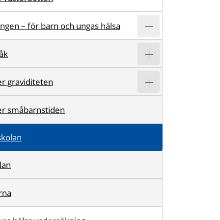
ingen – för barn och ungas hälsa
åk
r graviditeten
er småbarnstiden
rskolan
olan
rna