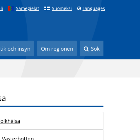
li
Sámegielat
Suomeksi
Languages
itik och insyn
Om regionen
Sök
sa
olkhälsa
i Västerbotten