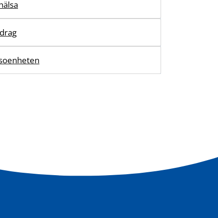
hälsa
idrag
lsoenheten