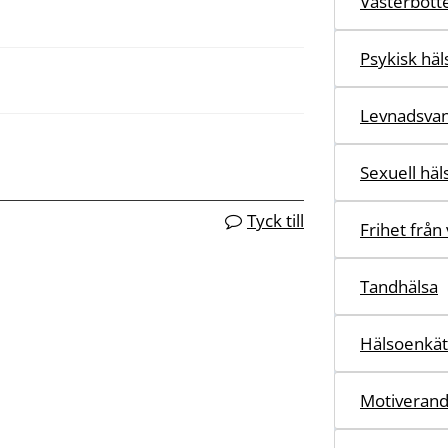
Västerbott
Psykisk häl
Levnadsva
Sexuell häl
Tyck till
Frihet från 
Tandhälsa
Hälsoenkäte
Motiverand