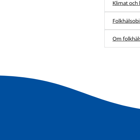
Klimat och 
Folkhälsob
Om folkhä