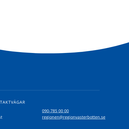
TAKTVÄGAR
l
090-785 00 00
st
regionen@regionvasterbotten.se