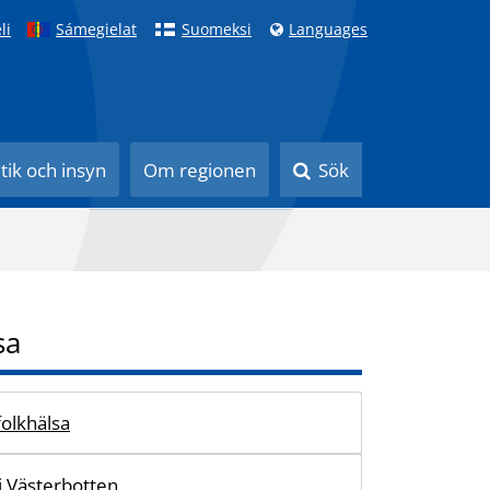
li
Sámegielat
Suomeksi
Languages
itik och insyn
Om regionen
Sök
sa
olkhälsa
i Västerbotten