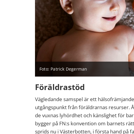
Foto: Patrick Degerman
Föräldrastöd
Vägledande samspel är ett hälsofrämjand
utgångspunkt från föräldrarnas resurser. 
de vuxnas lyhördhet och känslighet för b
bygger på FN:s konvention om barnets rät
sprids nu i Västerbotten, i första hand på 