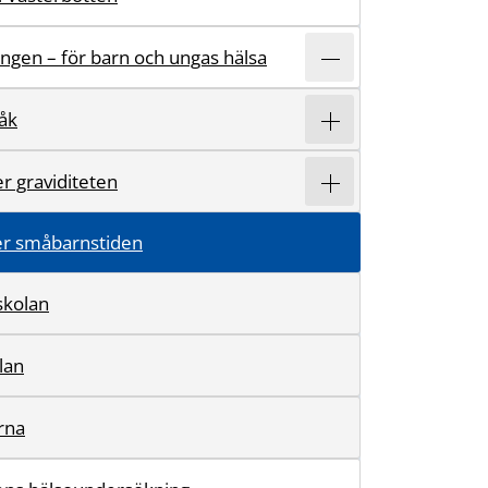
ingen – för barn och ungas hälsa
åk
r graviditeten
er småbarnstiden
rskolan
olan
rna