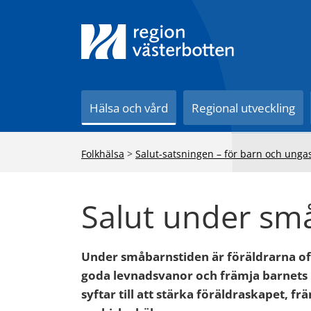
Till innehåll på sidan
Hälsa och vård
Regional utveckling
Folkhälsa
>
Salut-satsningen – för barn och unga
Salut under sm
Under småbarnstiden är föräldrarna oft
goda levnadsvanor och främja barnets h
syftar till att stärka föräldraskapet, f