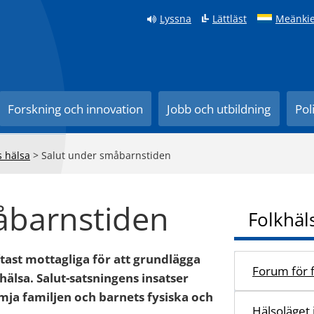
Lyssna
Lättläst
Meänkie
Forskning och innovation
Jobb och utbildning
Pol
s hälsa
>
Salut under småbarnstiden
åbarnstiden
Folkhäl
ast mottagliga för att grundlägga
Forum för f
älsa. Salut-satsningens insatser
rämja familjen och barnets fysiska och
Hälsoläget 