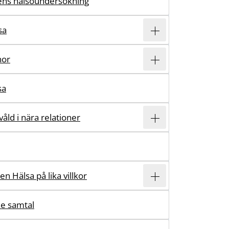
ens hälsoundersökning
sa
nor
sa
våld i nära relationer
n Hälsa på lika villkor
e samtal