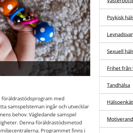
Västerbott
Psykisk häl
Levnadsva
Sexuell häl
Frihet från 
Tandhälsa
e föräldrastödsprogram med
Hälsoenkäte
Åtta samspelsteman ingår och utvecklar
arnens behov. Vägledande samspel
Motiverand
tigheter. Denna föräldrastödsmetod
familjecentralerna. Programmet finns i