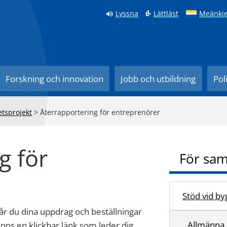
Lyssna
Lättläst
Meänkie
Forskning och innovation
Jobb och utbildning
Pol
etsprojekt
>
Återrapportering för entreprenörer
g för
För sam
Stöd vid by
r du dina uppdrag och beställningar
Allmänna 
inns en klickbar länk som leder dig