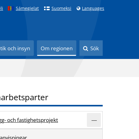
li
Sámegielat
Suomeksi
Languages
itik och insyn
Om regionen
Sök
arbetsparter
gg- och fastighetsprojekt
anvisningar