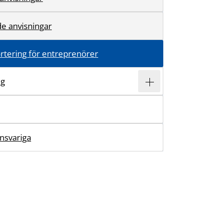
de anvisningar
rtering för entreprenörer
ng
nsvariga