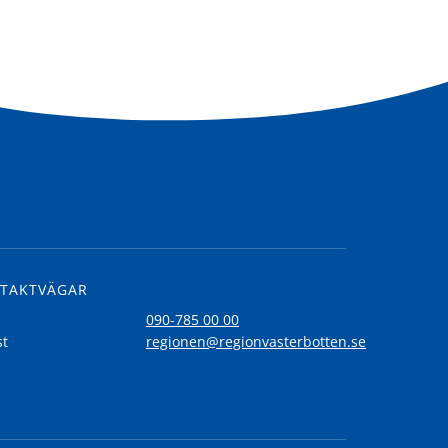
TAKTVÄGAR
l
090-785 00 00
st
regionen@regionvasterbotten.se