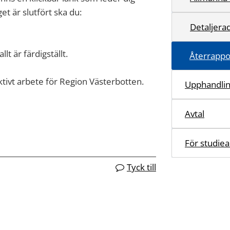
et är slutfört ska du:
Detaljera
llt är färdigställt.
Återrappo
fektivt arbete för Region Västerbotten.
Upphandli
Avtal
För studiea
Tyck till