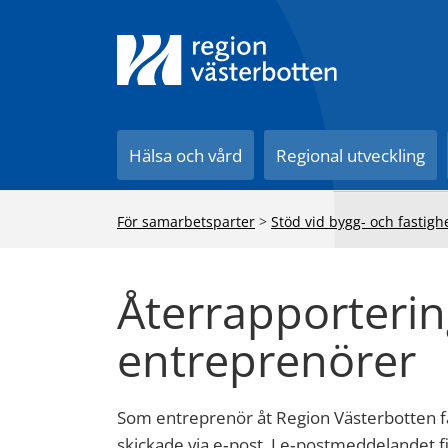
Till innehåll på sidan
Hälsa och vård
Regional utveckling
För samarbetsparter
>
Stöd vid bygg- och fastigh
Återrapporterin
entreprenörer
Som entreprenör åt Region Västerbotten få
skickade via e‑post. I e‑postmeddelandet f