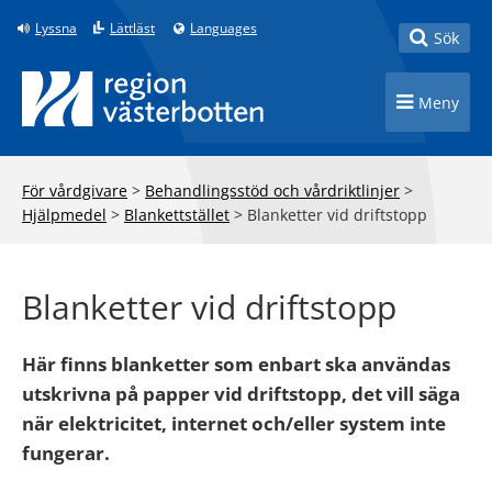
Till innehåll på sidan
Lyssna
Lättläst
Languages
Toggle
Sök
Toggle n
Meny
För vårdgivare
>
Behandlingsstöd och vårdriktlinjer
>
Hjälpmedel
>
Blankettstället
>
Blanketter vid driftstopp
Blanketter vid driftstopp
Här finns blanketter som enbart ska användas
utskrivna på papper vid driftstopp, det vill säga
när elektricitet, internet och/eller system inte
fungerar.