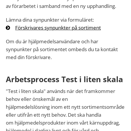
av förarbetet i samband med en ny upphandling.
Lämna dina synpunkter via formuläret:
Förskrivares synpunkter på sortiment
Om du är hjälpmedelsanvändare och har
synpunkter på sortimentet ombeds du ta kontakt
med din förskrivare.
Arbetsprocess
Test
i
liten
skala
"Test
i
liten
skala"
används när det framkommer
behov eller önskemål av en
hjälpmedelslösning
i
nom ett nytt sortimentsområde
eller utifrån ett nytt behov. Det ska handla
om hjälpmedelsprodukter
i
nom vårt kärnuppdrag,
hjälpmedel
i
dagliga livet och för vård och