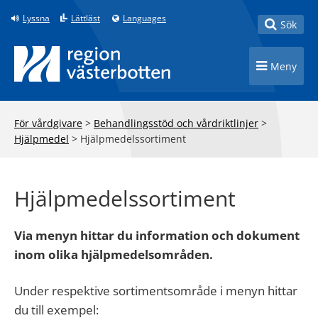
Till innehåll på sidan
Lyssna
Lättläst
Languages
Toggle
Sök
Toggle n
Meny
För vårdgivare
>
Behandlingsstöd och vårdriktlinjer
>
Hjälpmedel
>
Hjälpmedelssortiment
Hjälpmedelssortiment
Via menyn hittar du information och dokument
inom olika hjälpmedelsområden.
Under respektive sortimentsområde i menyn hittar
du till exempel: