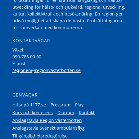
förutsättningar för en kraftfull, långsiktig och hållbar
utveckling för hälso- och sjukvård, regional utveckling,
kultur, kollektivtrafik och besöksnäring. En region ger
också möjlighet att skapa de bästa förutsättningarna
för samverkan med kommunerna.
KONTAKTVÄGAR
Växel
090-785 00 00
E-post
regionen@regionvasterbotten.se
GENVÄGAR
Hitta på 1177.se
Pressrum
Play
Kurs och konferens
Diarium
Kontakt
Anslagstavla Region Västerbotten
Anslagstavla Svenskt ambulansflyg
Tillgänglighetsredogörelse