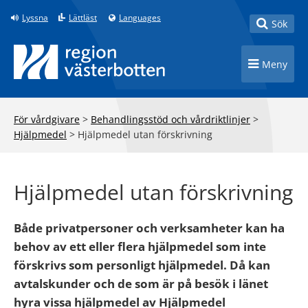
Till innehåll på sidan
Lyssna
Lättläst
Languages
Toggle
Sök
Toggle n
Meny
För vårdgivare
>
Behandlingsstöd och vårdriktlinjer
>
Hjälpmedel
>
Hjälpmedel utan förskrivning
Hjälpmedel utan förskrivning
Både privatpersoner och verksamheter kan ha
behov av ett eller flera hjälpmedel som inte
förskrivs som personligt hjälpmedel. Då kan
avtalskunder och de som är på besök i länet
hyra vissa hjälpmedel av Hjälpmedel