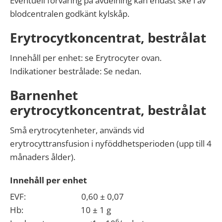
Eventuell förvaring på avdelning kan endast ske i av
blodcentralen godkänt kylskåp.
Erytrocytkoncentrat, bestrålat
Innehåll per enhet: se Erytrocyter ovan.
Indikationer bestrålade: Se nedan.
Barnenhet
erytrocytkoncentrat, bestrålat
Små erytrocytenheter, används vid
erytrocyttransfusion i nyföddhetsperioden (upp till 4
månaders ålder).
Innehåll per enhet
EVF: 0,60 ± 0,07
Hb: 10 ± 1 g
6