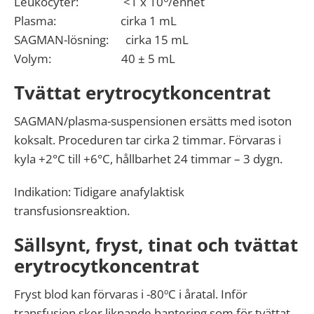
Leukocyter: <1 x 10
/enhet
Plasma: cirka 1 mL
SAGMAN-lösning: cirka 15 mL
Volym: 40 ± 5 mL
Tvättat erytrocytkoncentrat
SAGMAN/plasma-suspensionen ersätts med isoton
koksalt. Proceduren tar cirka 2 timmar. Förvaras i
kyla +2°C till +6°C, hållbarhet 24 timmar – 3 dygn.
Indikation: Tidigare anafylaktisk
transfusionsreaktion.
Sällsynt, fryst, tinat och tvättat
erytrocytkoncentrat
Fryst blod kan förvaras i -80ºC i åratal. Inför
transfusion sker liknande hantering som för tvättat