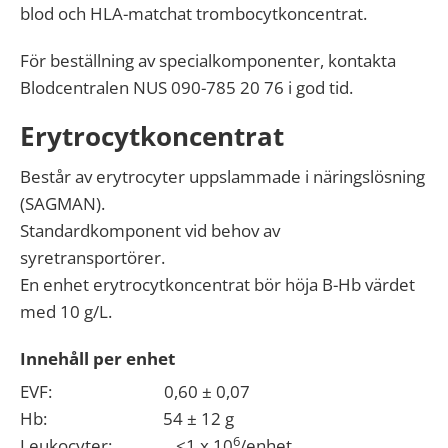
blod och HLA-matchat trombocytkoncentrat.
För beställning av specialkomponenter, kontakta
Blodcentralen NUS 090-785 20 76 i god tid.
Erytrocytkoncentrat
Består av erytrocyter uppslammade i näringslösning
(SAGMAN).
Standardkomponent vid behov av
syretransportörer.
En enhet erytrocytkoncentrat bör höja B-Hb värdet
med 10 g/L.
Innehåll per enhet
EVF: 0,60 ± 0,07
Hb: 54 ± 12 g
6
Leukocyter: <1 x 10
/enhet