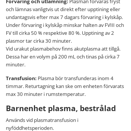
Förvaring och utlämning:
Plasman förvaras fryst
och lämnas vanligtvis ut direkt efter upptining eller
undantagsvis efter max 7 dagars förvaring i kylskåp.
Under förvaring i kylskåp minskar halten av FVIII och
FV till cirka 50 % respektive 80 %. Upptining av 2
plasmor tar cirka 30 minuter.
Vid urakut plasmabehov finns akutplasma att tillgå.
Dessa har en volym på 200 mL och tinas på cirka 7
minuter.
Transfusion:
Plasma bör transfunderas inom 4
timmar. Returtagning kan ske om enheten förvarats
max 30 minuter i rumstemperatur.
Barnenhet plasma, bestrålad
Används vid plasmatransfusion i
nyföddhetsperioden.