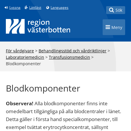
Till innehåll på sidan
Lyssna
Lättläst
Languages
Toggle
Sök
Toggle n
Meny
För vårdgivare
>
Behandlingsstöd och vårdriktlinjer
>
Laboratoriemedicin
>
Transfusionsmedicin
>
Blodkomponenter
Blodkomponenter
Observera!
Alla blodkomponenter finns inte
omedelbart tillgängliga på alla blodcentraler i länet.
Detta gäller i första hand specialkomponenter, till
exempel tvättat erytrocytkoncentrat, sällsynt