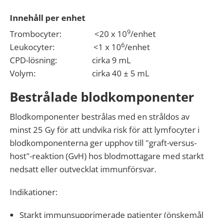
Innehåll per enhet
9
Trombocyter: <20 x 10
/enhet
6
Leukocyter: <1 x 10
/enhet
CPD-lösning: cirka 9 mL
Volym: cirka 40 ± 5 mL
Bestrålade blodkomponenter
Blodkomponenter bestrålas med en stråldos av
minst 25 Gy för att undvika risk för att lymfocyter i
blodkomponenterna ger upphov till "graft-versus-
host"-reaktion (GvH) hos blodmottagare med starkt
nedsatt eller outvecklat immunförsvar.
Indikationer:
Starkt immunsupprimerade patienter (önskemål