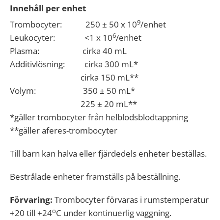
Innehåll per enhet
9
Trombocyter: 250 ± 50 x 10
/enhet
6
Leukocyter: <1 x 10
/enhet
Plasma: cirka 40 mL
Additivlösning: cirka 300 mL*
cirka 150 mL**
Volym: 350 ± 50 mL*
225 ± 20 mL**
*gäller trombocyter från helblodsblodtappning
**gäller aferes-trombocyter
Till barn kan halva eller fjärdedels enheter beställas.
Bestrålade enheter framställs på beställning.
Förvaring:
Trombocyter förvaras i rumstemperatur
o
+20 till +24
C under kontinuerlig vaggning.