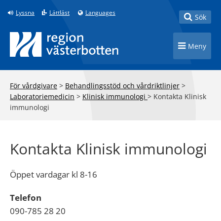
Till innehåll på sidan
Lyssna
Lättläst
Languages
Toggle
Sök
Toggle n
Meny
För vårdgivare
>
Behandlingsstöd och vårdriktlinjer
>
Laboratoriemedicin
>
Klinisk immunologi
>
Kontakta Klinisk
immunologi
Kontakta Klinisk immunologi
Öppet vardagar kl 8-16
Telefon
090-785 28 20