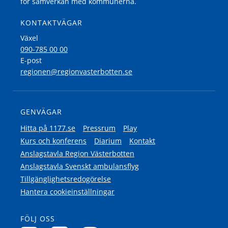
för samverkan med kommunerna.
KONTAKTVÄGAR
Växel
090-785 00 00
E-post
regionen@regionvasterbotten.se
GENVÄGAR
Hitta på 1177.se
Pressrum
Play
Kurs och konferens
Diarium
Kontakt
Anslagstavla Region Västerbotten
Anslagstavla Svenskt ambulansflyg
Tillgänglighetsredogörelse
Hantera cookieinställningar
FÖLJ OSS