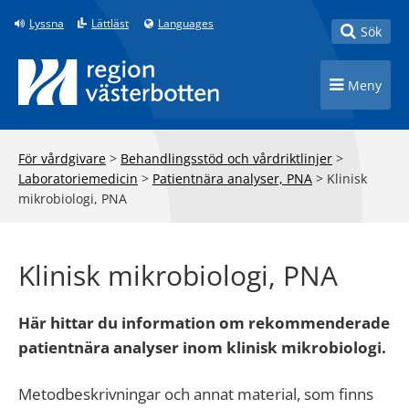
Till innehåll på sidan
Lyssna
Lättläst
Languages
Toggle
Sök
Toggle n
Meny
För vårdgivare
>
Behandlingsstöd och vårdriktlinjer
>
Laboratoriemedicin
>
Patientnära analyser, PNA
>
Klinisk
mikrobiologi, PNA
Klinisk mikrobiologi, PNA
Här hittar du information om rekommenderade
patientnära analyser inom klinisk mikrobiologi.
Metodbeskrivningar och annat material, som finns