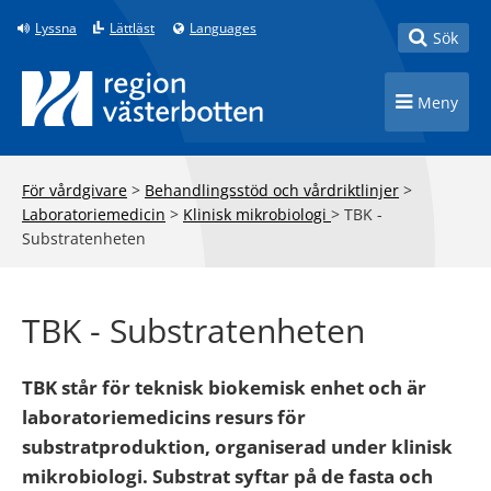
Till innehåll på sidan
Lyssna
Lättläst
Languages
Toggle
Sök
Toggle n
Meny
För vårdgivare
>
Behandlingsstöd och vårdriktlinjer
>
Laboratoriemedicin
>
Klinisk mikrobiologi
>
TBK -
Substratenheten
TBK - Substratenheten
TBK står för teknisk biokemisk enhet och är
laboratoriemedicins resurs för
substratproduktion, organiserad under klinisk
mikrobiologi. Substrat syftar på de fasta och