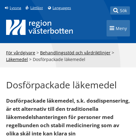
Till innehåll på sidan
Lyssna
Lättläst
Languages
Toggle
Sök
Toggle n
Meny
För vårdgivare
>
Behandlingsstöd och vårdriktlinjer
>
Läkemedel
>
Dosförpackade läkemedel
Dosförpackade läkemedel
Dosförpackade läkemedel, s.k. dosdispensering,
är ett alternativ till den traditionella
läkemedelshanteringen för personer med
regelbunden och stabil medicinering som av
olika skäl inte kan klara sin