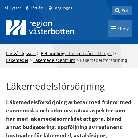
Till innehåll på sidan
Lyssna
Lättläst
Languages
Toggle
Sök
Toggle n
Meny
För vårdgivare
>
Behandlingsstöd och vårdriktlinjer
>
Läkemedel
>
Läkemedelscentrum
>
Läkemedelsförsörjning
Läkemedelsförsörjning
Läkemedelsförsörjning arbetar med frågor med
ekonomiska och administrativa aspekter som
har med läkemedelsområdet att göra, bland
annat budgetering, uppföljning av regionens
kostnader för läkemedel, avtalsfrågor,